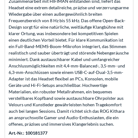
Zusammenarbeit mit HIFIMAN entstanden sind, liefert das
Headset eine extrem detailreiche, präzise und verzerrungsarme
Wiedergabe über einen außergewöhnlich breiten
Frequenzbereich von 8 Hz bis 55 kHz. Das offene Open-Back-
Design sorgt für eine natürliche, weitläufige Klangbühne mit
klarer Ortung, was insbesondere bei kompetitiven Spielen
einen deutlichen Vorteil bietet. Für klare Kommunikation ist
ein Full-Band-MEMS-Boom-Mikrofon integriert, das Stimmen
realistisch und sauber überträgt und störende Nebengeräusche
minimiert. Dank austauschbarer Kabel und umfangreicher
Anschlussmöglichkeiten mit 4,4-mm-Balanced-, 3,5-mm- und
6,3-mm-Anschlüssen sowie einem USB-C-auf-Dual-3,5-mm-
Adapter ist das Headset flexibel an PCs, Konsolen, mobile
Geräte und Hi-Fi-Setups anschließbar. Hochwertige
Materialien, ein robuster Metallrahmen, ein bequemes
verstellbares Kopfband sowie austauschbare Ohrpolster aus
Velours und Kunstleder gewährleisten hohen Tragekomfort
auch bei langen Sessions. Damit richtet sich das ROG Kithara
an anspruchsvolle Gamer und Audio-Enthusiasten, die ein
offenes, präzises und immersives Klangerlebnis suchen.
Art.-Nr.: 100181377