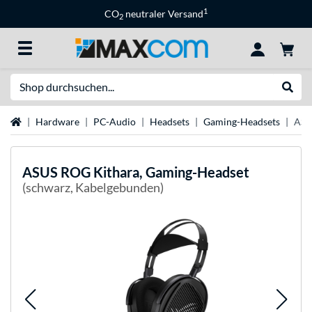
1
CO
neutraler Versand
2
Suche
Suche
Startseite
Hardware
PC-Audio
Headsets
Gaming-Headsets
ASU
ASUS
ROG Kithara, Gaming-Headset
(schwarz, Kabelgebunden)