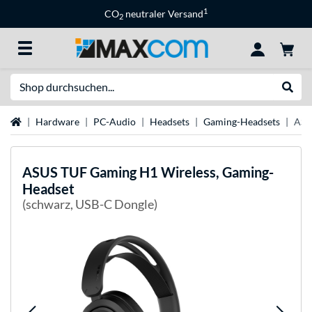
1
CO
neutraler Versand
2
Suche
Suche
Startseite
Hardware
PC-Audio
Headsets
Gaming-Headsets
ASU
ASUS
TUF Gaming H1 Wireless, Gaming-
Headset
(schwarz, USB-C Dongle)