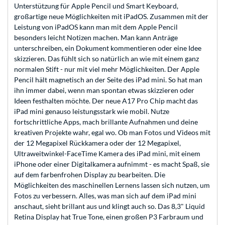
Unterstützung für Apple Pencil und Smart Keyboard,
großartige neue Möglichkeiten mit iPadOS. Zusammen mit der
Leistung von iPadOS kann man mit dem Apple Pencil
besonders leicht Notizen machen. Man kann Anträge
unterschreiben, ein Dokument kommentieren oder eine Idee
skizzieren. Das fühlt sich so natürlich an wie mit einem ganz
normalen Stift - nur mit viel mehr Möglichkeiten. Der Apple
Pencil hält magnetisch an der Seite des iPad mini. So hat man
ihn immer dabei, wenn man spontan etwas skizzieren oder
Ideen festhalten möchte. Der neue A17 Pro Chip macht das
iPad mini genauso leistungs­stark wie mobil. Nutze
fortschrittliche Apps, mach brillante Aufnahmen und deine
kreativen Projekte wahr, egal wo. Ob man Fotos und Videos mit
der 12 Megapixel Rückkamera oder der 12 Megapixel,
Ultraweitwinkel-FaceTime Kamera des iPad mini, mit einem
iPhone oder einer Digitalkamera aufnimmt - es macht Spaß, sie
auf dem farbenfrohen Display zu bearbeiten. Die
Möglichkeiten des maschinellen Lernens lassen sich nutzen, um
Fotos zu verbessern. Alles, was man sich auf dem iPad mini
anschaut, sieht brillant aus und klingt auch so. Das 8,3" Liquid
Retina Display hat True Tone, einen großen P3 Farbraum und