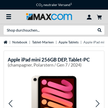
1
CO
neutraler Versand
2
Suche
Suche
Startseite
Notebook
Tablet-Marken
Apple Tablets
Apple iPad mini
Apple
iPad mini 256GB DEP, Tablet-PC
(champagner, Polarstern / Gen 7 / 2024)