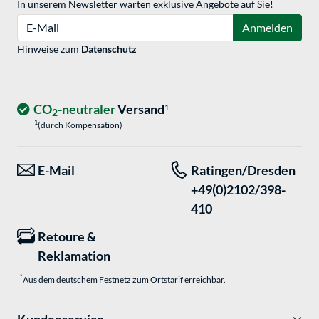
In unserem Newsletter warten exklusive Angebote auf Sie!
E-Mail
Anmelden
Hinweise zum
Datenschutz
CO
-neutraler
Versand
1
2
1
(durch Kompensation)
E-Mail
Ratingen/Dresden
+49(0)2102/398-
410
Retoure &
Reklamation
*
Aus dem deutschem Festnetz zum Ortstarif erreichbar.
Kundenservice