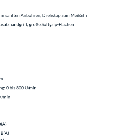
zum sanften Anbohren, Drehstop zum Meißeln
satzhandgriff, große Softgrip-Flächen
mm
ng: 0 bis 800 U/min
 /min
B(A)
dB(A)