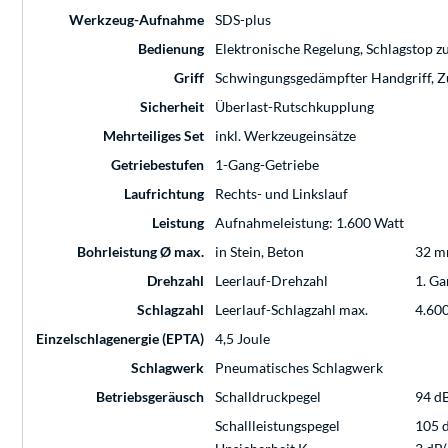
Werkzeug-Aufnahme
SDS-plus
Bedienung
Elektronische Regelung, Schlagstop 
Griff
Schwingungsgedämpfter Handgriff, Zu
Sicherheit
Überlast-Rutschkupplung
Mehrteiliges Set
inkl. Werkzeugeinsätze
Getriebestufen
1-Gang-Getriebe
Laufrichtung
Rechts- und Linkslauf
Leistung
Aufnahmeleistung: 1.600 Watt
Bohrleistung Ø max.
in Stein, Beton
32 
Drehzahl
Leerlauf-Drehzahl
1. Ga
Schlagzahl
Leerlauf-Schlagzahl max.
4.600
Einzelschlagenergie (EPTA)
4,5 Joule
Schlagwerk
Pneumatisches Schlagwerk
Betriebsgeräusch
Schalldruckpegel
94 d
Schallleistungspegel
105 