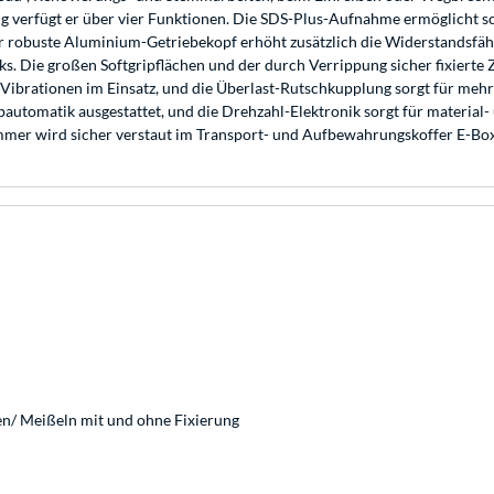
 verfügt er über vier Funktionen. Die SDS-Plus-Aufnahme ermöglicht s
Der robuste Aluminium-Getriebekopf erhöht zusätzlich die Widerstandsfäh
. Die großen Softgripflächen und der durch Verrippung sicher fixierte Zu
ibrationen im Einsatz, und die Überlast-Rutschkupplung sorgt für me
utomatik ausgestattet, und die Drehzahl-Elektronik sorgt für material-
mmer wird sicher verstaut im Transport- und Aufbewahrungskoffer E-Box 
/ Meißeln mit und ohne Fixierung