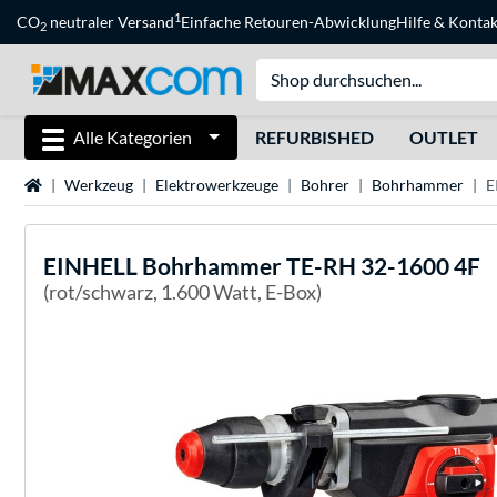
1
CO
neutraler Versand
Einfache Retouren-Abwicklung
Hilfe
&
Kontak
2
Alle Kategorien
REFURBISHED
OUTLET
Startseite
Werkzeug
Elektrowerkzeuge
Bohrer
Bohrhammer
E
EINHELL
Bohrhammer TE-RH 32-1600 4F
(rot/schwarz, 1.600 Watt, E-Box)