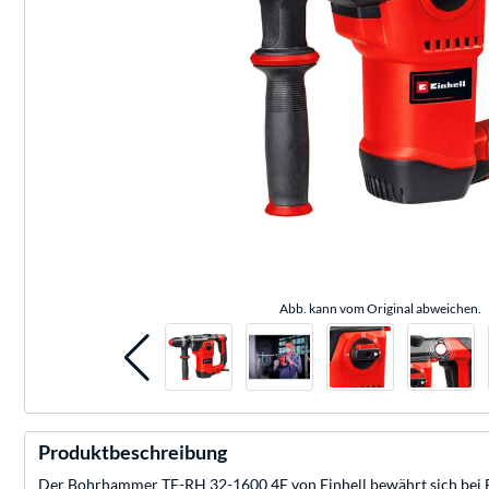
Abb. kann vom Original abweichen.
Produktbeschreibung
Der Bohrhammer TE-RH 32-1600 4F von Einhell bewährt sich bei Ba