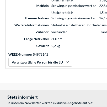
Unsicherheit K
3 dB(
Meißeln
Schwingungsemissionswert ah
22,8 
Unsicherheit K
1,5 m
Hammerbohren
Schwingungsemissionswert ah
16,1 
Weitere Informationen
Stufenlos einstellbarer Bohrtiefenan
Zubehör
vorhanden
Trans
Länge Netzkabel
300 cm
Gewicht
5,2 kg
WEEE-Nummer
54978142
Verantwortliche Person für die EU
Stets informiert
In unserem Newsletter warten exklusive Angebote auf Sie!