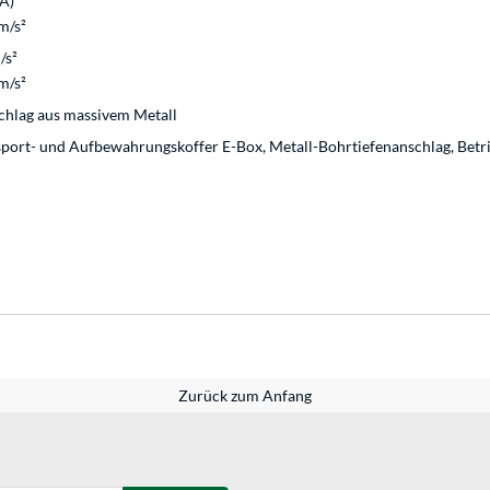
A)
m/s²
/s²
m/s²
schlag aus massivem Metall
port- und Aufbewahrungskoffer E-Box, Metall-Bohrtiefenanschlag, Betr
Zurück zum Anfang