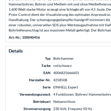
Hammerbohren, Bohren und Meißeln mit und ohne Meißelfixierung
1.600 Watt starke Motor erzeugt eine Schlagkraft von 4,5 Joule. 
Press-Control dient der Visualisierung des optimalen Anpressdrucks
Handhabung. Der schwingungsgedämpfte Handgriff minimiert die V
einer robusten, universellen SDS-plus-Werkzeugaufnahme mit Halba
Bohrtiefenanschlag ist aus massivem Metall gefertigt. Der Bohrha
Art.-Nr.: 100040456
Details
Typ
Bohrhammer
Farbe
rot/schwarz
EAN
4006825666601
Hersteller-Nr.
4258508
Serie
EINHELL Expert
Verwendungszweck
4 Funktionen: Bohren/ Hammerbohren
Betriebsart
Netzanschluss
Stromversorgung
230 Volt, Frequenz 50 Hz