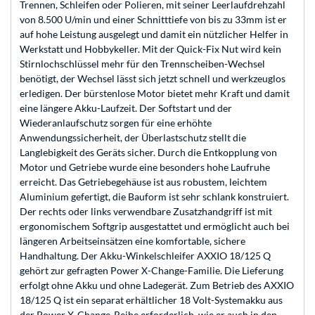
Trennen, Schleifen oder Polieren, mit seiner Leerlaufdrehzahl
von 8.500 U/min und einer Schnitttiefe von bis zu 33mm ist er
auf hohe Leistung ausgelegt und damit ein nützlicher Helfer in
Werkstatt und Hobbykeller. Mit der Quick-Fix Nut wird kein
Stirnlochschlüssel mehr für den Trennscheiben-Wechsel
benötigt, der Wechsel lässt sich jetzt schnell und werkzeuglos
erledigen. Der bürstenlose Motor bietet mehr Kraft und damit
eine längere Akku-Laufzeit. Der Softstart und der
Wiederanlaufschutz sorgen für eine erhöhte
Anwendungssicherheit, der Überlastschutz stellt die
Langlebigkeit des Geräts sicher. Durch die Entkopplung von
Motor und Getriebe wurde eine besonders hohe Laufruhe
erreicht. Das Getriebegehäuse ist aus robustem, leichtem
Aluminium gefertigt, die Bauform ist sehr schlank konstruiert.
Der rechts oder links verwendbare Zusatzhandgriff ist mit
ergonomischem Softgrip ausgestattet und ermöglicht auch bei
längeren Arbeitseinsätzen eine komfortable, sichere
Handhaltung. Der Akku-Winkelschleifer AXXIO 18/125 Q
gehört zur gefragten Power X-Change-Familie. Die Lieferung
erfolgt ohne Akku und ohne Ladegerät. Zum Betrieb des AXXIO
18/125 Q ist ein separat erhältlicher 18 Volt-Systemakku aus
der Power X-Change-Reihe erforderlich, wie er auch in den