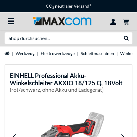
1
CO
neutraler Versand
2
Suche
Suche
Startseite
Werkzeug
Elektrowerkzeuge
Schleifmaschinen
Winkelsc
EINHELL
Professional Akku-
Winkelschleifer AXXIO 18/125 Q, 18Volt
(rot/schwarz, ohne Akku und Ladegerät)