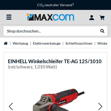
1
CO
neutraler Versand
2
Suche
Suche
Startseite
Werkzeug
Elektrowerkzeuge
Schleifmaschinen
Winkelsc
EINHELL
Winkelschleifer TE-AG 125/1010
(rot/schwarz, 1.010 Watt)