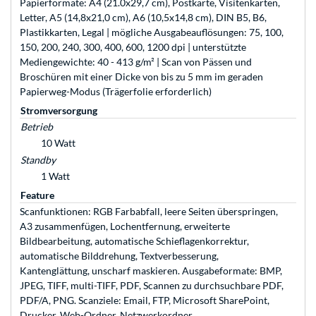
Papierformate: A4 (21.0x29,7 cm), Postkarte, Visitenkarten,
Letter, A5 (14,8x21,0 cm), A6 (10,5x14,8 cm), DIN B5, B6,
Plastikkarten, Legal | mögliche Ausgabeauflösungen: 75, 100,
150, 200, 240, 300, 400, 600, 1200 dpi | unterstützte
Mediengewichte: 40 - 413 g/m² | Scan von Pässen und
Broschüren mit einer Dicke von bis zu 5 mm im geraden
Papierweg-Modus (Trägerfolie erforderlich)
Stromversorgung
Betrieb
10 Watt
Standby
1 Watt
Feature
Scanfunktionen: RGB Farbabfall, leere Seiten überspringen,
A3 zusammenfügen, Lochentfernung, erweiterte
Bildbearbeitung, automatische Schieflagenkorrektur,
automatische Bilddrehung, Textverbesserung,
Kantenglättung, unscharf maskieren. Ausgabeformate: BMP,
JPEG, TIFF, multi-TIFF, PDF, Scannen zu durchsuchbare PDF,
PDF/A, PNG. Scanziele: Email, FTP, Microsoft SharePoint,
Drucker, Web-Ordner, Netzwerkordner