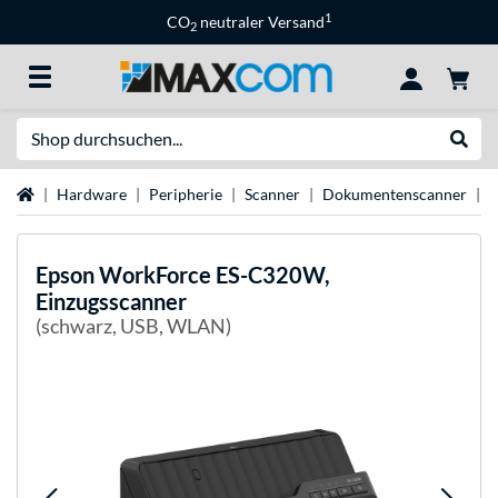
1
CO
neutraler Versand
2
Suche
Suche
Startseite
Hardware
Peripherie
Scanner
Dokumentenscanner
E
Epson
WorkForce ES-C320W,
Einzugsscanner
(schwarz, USB, WLAN)