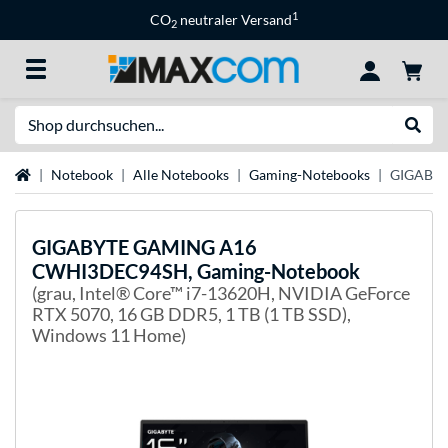
1
CO
neutraler Versand
2
Suche
Suche
Startseite
Notebook
Alle Notebooks
Gaming-Notebooks
GIGABYT
GIGABYTE
GAMING A16
CWHI3DEC94SH, Gaming-Notebook
(grau, Intel® Core™ i7-13620H, NVIDIA GeForce
RTX 5070, 16 GB DDR5, 1 TB (1 TB SSD),
Windows 11 Home)