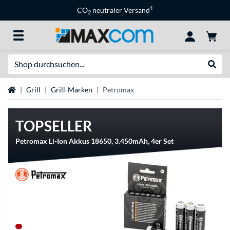
1
CO
neutraler Versand
2
Suche
Suche
Startseite
Grill
Grill-Marken
Petromax
TOPSELLER
Petromax Li-Ion Akkus 18650, 3.450mAh, 4er Set