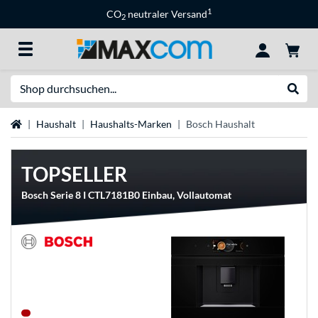
1
CO
neutraler Versand
2
Suche
Suche
Startseite
Haushalt
Haushalts-Marken
Bosch Haushalt
TOPSELLER
Bosch Serie 8 I CTL7181B0 Einbau, Vollautomat