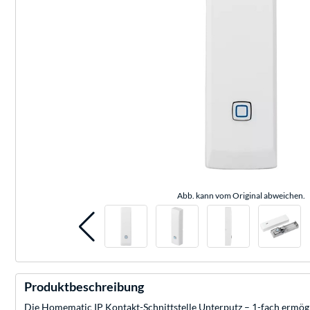
Abb. kann vom Original abweichen.
Produktbeschreibung
Die Homematic IP Kontakt-Schnittstelle Unterputz – 1-fach ermögl