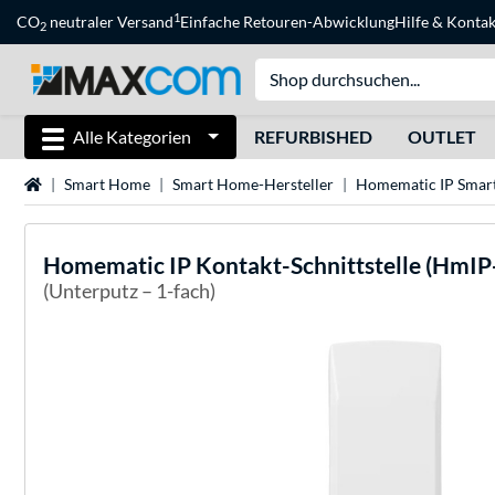
1
CO
neutraler Versand
Einfache Retouren-Abwicklung
Hilfe
&
Kontak
2
Alle Kategorien
REFURBISHED
OUTLET
Startseite
Smart Home
Smart Home-Hersteller
Homematic IP Smar
Homematic IP
Kontakt-Schnittstelle (HmIP-
(Unterputz – 1-fach)