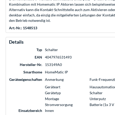
Kombination mit Homematic IP Aktoren lassen sich beispielsweise 
Alternativ kann die Kontakt-Schnittstelle auch zum Aktivieren od
denkbar einfach, da einzig die mitgelieferten Leitungen der Kont
den Betrieb notwendig ist.
Art.-Nr.: 1548513
Details
Typ
Schalter
EAN
4047976531493
Hersteller-Nr.
153149A0
Smarthome
HomeMatic IP
Geräteeigenschaften
Anmerkung
Funk-Frequenz
Geräteart
Hausautomatio
Gerätetyp
Schalter
Montage
Unterputz
Stromversorgung
Batterie (1x 3 
Einsatzbereich
Innen