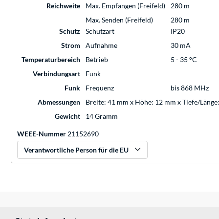
Reichweite
Max. Empfangen (Freifeld)
280 m
Max. Senden (Freifeld)
280 m
Schutz
Schutzart
IP20
Strom
Aufnahme
30 mA
Temperaturbereich
Betrieb
5 - 35 °C
Verbindungsart
Funk
Funk
Frequenz
bis 868 MHz
Abmessungen
Breite: 41 mm x Höhe: 12 mm x Tiefe/Läng
Gewicht
14 Gramm
WEEE-Nummer
21152690
Verantwortliche Person für die EU