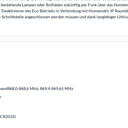
bestehende Lampen oder Rollläden zukünftig per Funk über das Homematic
er Deaktivieren des Eco-Betriebs in Verbindung mit Homematic IP Raumk
akt-Schnittstelle angeschlossen werden müssen und dank langlebiger Lit
band868,0-868,6 MHz, 869,4-869,65 MHz
n
V CR2032)