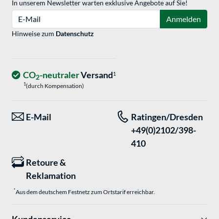
In unserem Newsletter warten exklusive Angebote auf Sie!
E-Mail
Anmelden
Hinweise zum
Datenschutz
CO
-neutraler
Versand
1
2
1
(durch Kompensation)
E-Mail
Ratingen/Dresden
+49(0)2102/398-
410
Retoure &
Reklamation
*
Aus dem deutschem Festnetz zum Ortstarif erreichbar.
Kundenservice