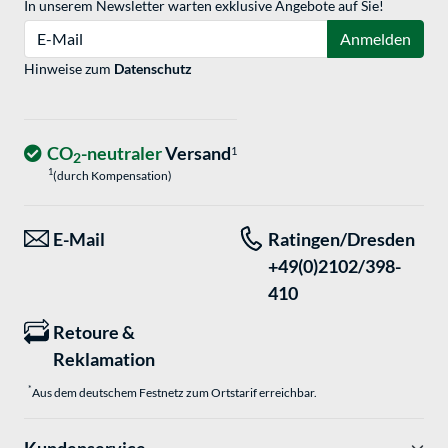
In unserem Newsletter warten exklusive Angebote auf Sie!
E-Mail
Anmelden
Hinweise zum
Datenschutz
CO
-neutraler
Versand
1
2
1
(durch Kompensation)
E-Mail
Ratingen/Dresden
+49(0)2102/398-
410
Retoure &
Reklamation
*
Aus dem deutschem Festnetz zum Ortstarif erreichbar.
Kundenservice