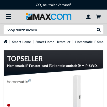
1
CO
neutraler Versand
2
Suche
Suche
Startseite
Smart Home
Smart Home-Hersteller
Homematic IP Smar
TOPSELLER
Homematic IP Fenster- und Türkontakt optisch (HMIP-SWDO-2), Öffnungsmelder