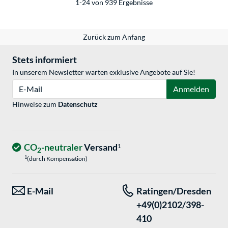
1-24 von 939 Ergebnisse
Zurück zum Anfang
Stets informiert
In unserem Newsletter warten exklusive Angebote auf Sie!
E-Mail
Anmelden
Hinweise zum
Datenschutz
CO
-neutraler
Versand
1
2
1
(durch Kompensation)
E-Mail
Ratingen/Dresden
+49(0)2102/398-
410