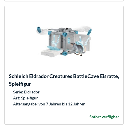
Schleich
Eldrador Creatures BattleCave Eisratte,
Spielfigur
Serie: Eldrador
Art: Spielfigur
Altersangabe: von 7 Jahren bis 12 Jahren
Sofort verfügbar