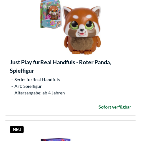
Just Play
furReal Handfuls - Roter Panda,
Spielfigur
Serie: furReal Handfuls
Art: Spielfigur
Altersangabe: ab 4 Jahren
Sofort verfügbar
NEU