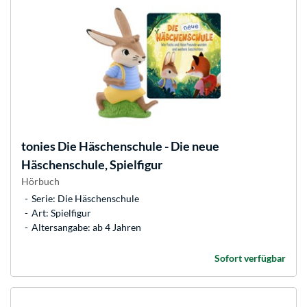
tonies
Die Häschenschule - Die neue
Häschenschule, Spielfigur
Hörbuch
Serie: Die Häschenschule
Art: Spielfigur
Altersangabe: ab 4 Jahren
Sofort verfügbar