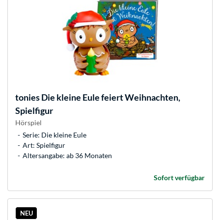
tonies
Die kleine Eule feiert Weihnachten,
Spielfigur
Hörspiel
Serie: Die kleine Eule
Art: Spielfigur
Altersangabe: ab 36 Monaten
Sofort verfügbar
NEU