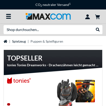
1
CO
neutraler Versand
2
Suche
Suche
Startseite
Spielzeug
Puppen & Spielfiguren
TOPSELLER
tonies Tonies Dreamworks - Drachenzähmen leicht gemacht 2, Spielfigur