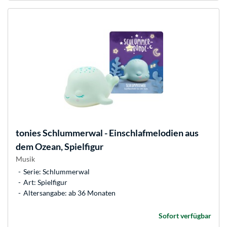
tonies
Schlummerwal - Einschlafmelodien aus
dem Ozean, Spielfigur
Musik
Serie: Schlummerwal
Art: Spielfigur
Altersangabe: ab 36 Monaten
Sofort verfügbar