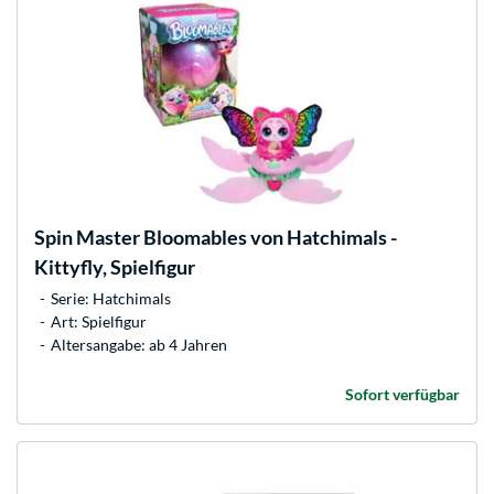
Spin Master
Bloomables von Hatchimals -
Kittyfly, Spielfigur
Serie: Hatchimals
Art: Spielfigur
Altersangabe: ab 4 Jahren
Sofort verfügbar