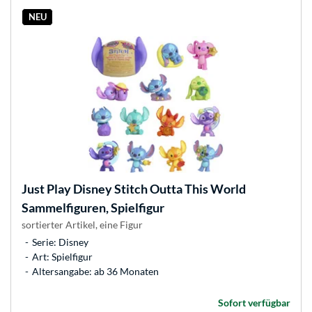
NEU
Just Play
Disney Stitch Outta This World
Sammelfiguren, Spielfigur
sortierter Artikel, eine Figur
Serie: Disney
Art: Spielfigur
Altersangabe: ab 36 Monaten
Sofort verfügbar