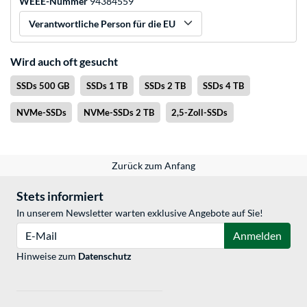
WEEE-Nummer
94384559
Verantwortliche Person für die EU
Wird auch oft gesucht
SSDs 500 GB
SSDs 1 TB
SSDs 2 TB
SSDs 4 TB
NVMe-SSDs
NVMe-SSDs 2 TB
2,5-Zoll-SSDs
Zurück zum Anfang
Stets informiert
In unserem Newsletter warten exklusive Angebote auf Sie!
E-Mail
Anmelden
Hinweise zum
Datenschutz