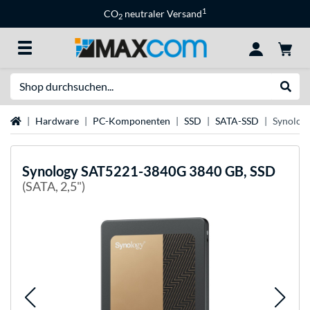
1
CO
neutraler Versand
2
Suche
Suche
Startseite
Hardware
PC-Komponenten
SSD
SATA-SSD
Synolog
Synology
SAT5221-3840G 3840 GB, SSD
(SATA, 2,5")