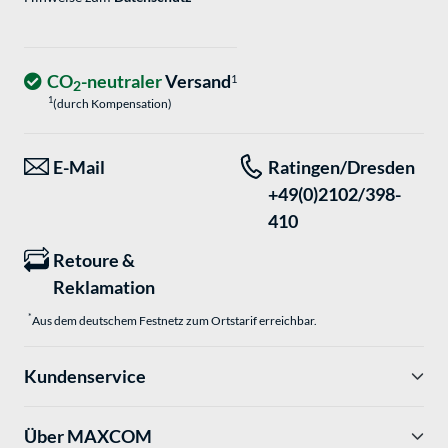
CO
-neutraler
Versand
1
2
1
(durch Kompensation)
E-Mail
Ratingen/Dresden
+49(0)2102/398-
410
Retoure &
Reklamation
*
Aus dem deutschem Festnetz zum Ortstarif erreichbar.
Kundenservice
Über MAXCOM