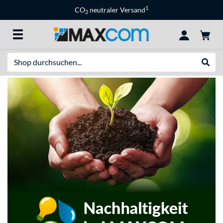
1
CO
neutraler Versand
2
Suche
Suche