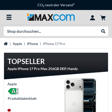
1
CO
neutraler Versand
2
Suche
Suche
Startseite
Apple
iPhone
iPhone 17 Pro
TOPSELLER
Apple iPhone 17 Pro Max 256GB DEP, Handy
Apple
Produkt­datenblatt