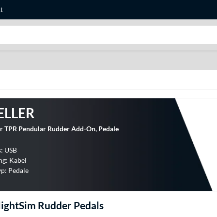
t
Suche
ELLER
r TPR Pendular Rudder Add-On, Pedale
s: USB
ng: Kabel
p: Pedale
ightSim Rudder Pedals