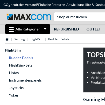
1
CO
neutraler Versand
Einfache Retouren-Abwicklung
Hilfe
&
Kontak
2
Alle Kategorien
REFURBISHED
OUTLET
Startseite
Gaming
FlightSim
Rudder Pedals
FlightSim
TOPS
Rudder Pedals
Thrustmaste
FlightSim-Sets
Hotas
Anschlus
Verbindu
Instrumentenpanels
Produktty
Joysticks
Yokes
Gaming Fl