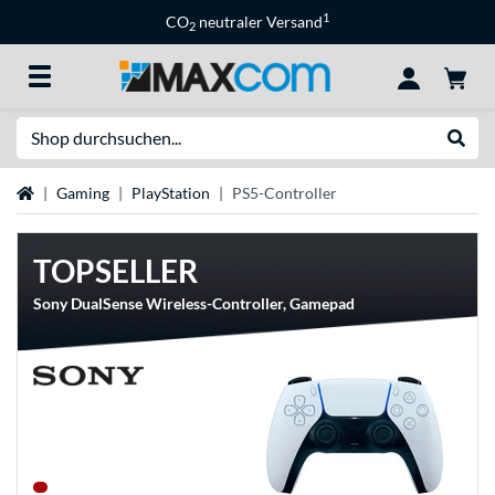
1
CO
neutraler Versand
2
Suche
Suche
Startseite
Gaming
PlayStation
PS5-Controller
TOPSELLER
Sony DualSense Wireless-Controller, Gamepad