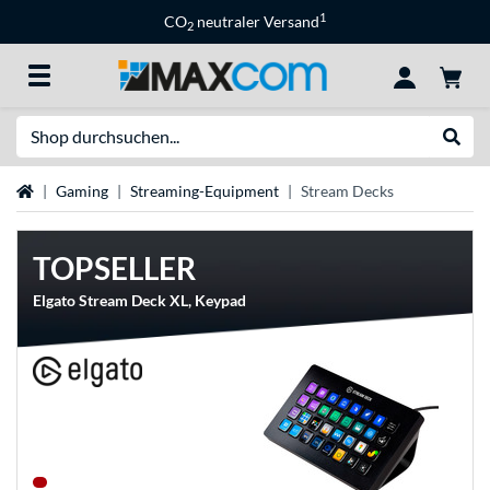
1
CO
neutraler Versand
2
Suche
Suche
Startseite
Gaming
Streaming-Equipment
Stream Decks
TOPSELLER
Elgato Stream Deck XL, Keypad