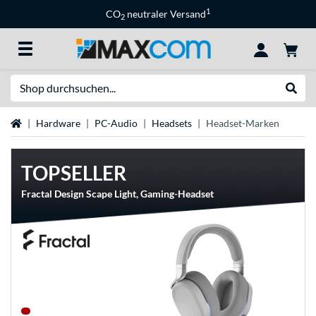
1
CO
neutraler Versand
2
Suche
Suche
Startseite
Hardware
PC-Audio
Headsets
Headset-Marken
TOPSELLER
Fractal Design Scape Light, Gaming-Headset