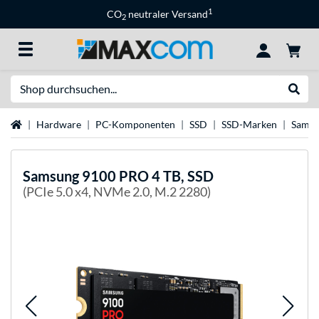
1
CO
neutraler Versand
2
Suche
Suche
Startseite
Hardware
PC-Komponenten
SSD
SSD-Marken
Samsu
Samsung
9100 PRO 4 TB, SSD
(PCIe 5.0 x4, NVMe 2.0, M.2 2280)