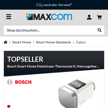
1
CO
neutraler Versand
2
Suche
Suche
Startseite
Smart Home
Smart Home-Standards
Zigbee
TOPSELLER
Bosch Smart Home Heizkörper-Thermostat II, Heizungsthermostat