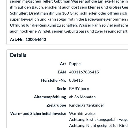
seinen magischen Teller: Gibt man Wasser auf die Einlege-Fläche im
ihm auf den Bauch, erscheint auch dort sein kleines und großes Ge
Schnuller: Dreht man ihn um 180 Grad, schließen oder öffnen sich 
super beweglich und kann sogar mit in die Badewanne genommen wer
Öffnung für die Reinigung zu schaffen. Wasser kann so viel einfach
auch noch eine Windel, seinen Geburtspass und zwei Freundschaft
Art.-Nr.: 100064640
Details
Art
Puppe
EAN
4001167836415
Hersteller-Nr.
836415
Serie
BABY born
Altersempfehlung
ab 36 Monaten
Zielgruppe
Kindergartenkinder
Warn- und Sicherheitshinweise
Warnhinweise:
Achtung: Erstickungsgefahr wege
Achtung: Nicht geeignet für Kin