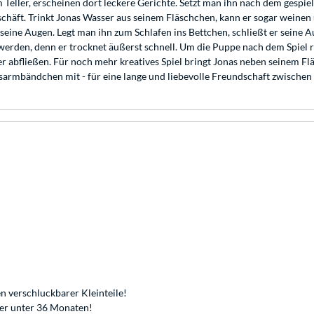
 Teller, erscheinen dort leckere Gerichte. Setzt man ihn nach dem gespie
schäft. Trinkt Jonas Wasser aus seinem Fläschchen, kann er sogar weine
seine Augen. Legt man ihn zum Schlafen ins Bettchen, schließt er seine A
den, denn er trocknet äußerst schnell. Um die Puppe nach dem Spiel ric
er abfließen. Für noch mehr kreatives Spiel bringt Jonas neben seinem Fl
sarmbändchen mit - für eine lange und liebevolle Freundschaft zwischen
n verschluckbarer Kleinteile!
der unter 36 Monaten!