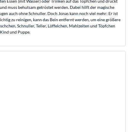
lten Essen (mit Wasser) oder Trinken auf das Töpfchen und drückt
n und muss behutsam getröstet werden. Dabei hilft der magische
ugen auch ohne Schnuller. Doch Jonas kann noch viel mehr: Er ist
htig zu reinigen, kann das Bein entfernt werden, um eine größere
äschchen, Schnuller, Teller, Löffelchen, Mahlzeiten und Töpfchen
 Kind und Puppe.