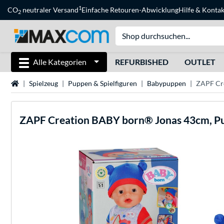
1
CO
neutraler Versand
Einfache Retouren-Abwicklung
Hilfe
&
Kontak
2
Alle Kategorien
REFURBISHED
OUTLET
Startseite
Spielzeug
Puppen & Spielfiguren
Babypuppen
ZAPF Cr
ZAPF Creation
BABY born® Jonas 43cm, P