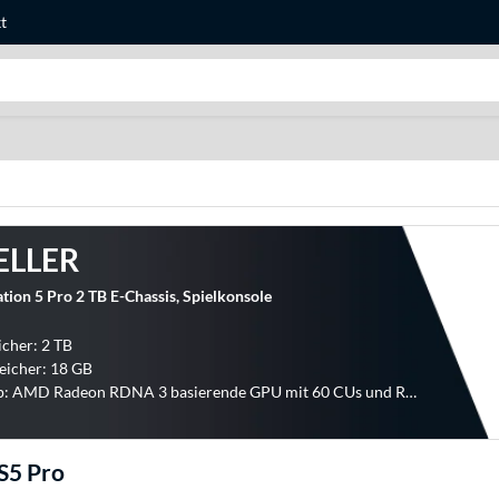
t
Suche
ELLER
tion 5 Pro 2 TB E-Chassis, Spielkonsole
cher: 2 TB
eicher: 18 GB
Grafikchip: AMD Radeon RDNA 3 basierende GPU mit 60 CUs und Raytracing-Beschleunigung
S5 Pro