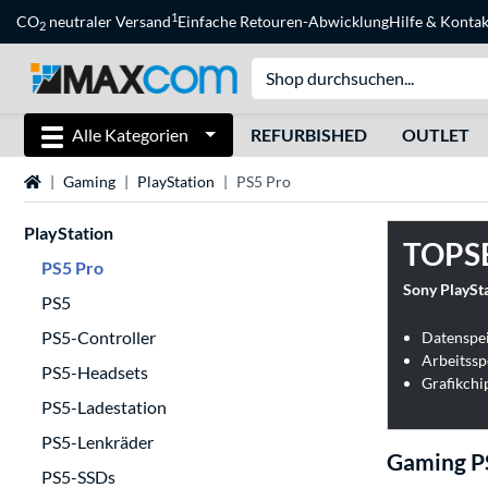
1
CO
neutraler Versand
Einfache Retouren-Abwicklung
Hilfe
&
Kontak
2
Alle Kategorien
REFURBISHED
OUTLET
Startseite
Gaming
PlayStation
PS5 Pro
PlayStation
TOPS
PS5 Pro
Sony PlaySta
PS5
PS5-Controller
Datenspei
Arbeitssp
PS5-Headsets
PS5-Ladestation
PS5-Lenkräder
Gaming P
PS5-SSDs