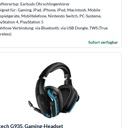
fhörertyp: Earbuds Ohrschlingenhörer
ignet für: Gaming, iPad, iPhone, iPod, Macintosh, Mobile
spielgeräte, Mobiltelefone, Nintendo Switch, PC-Systeme,
yStation 4, PlayStation 5
htlose Verbindung: via Bluetooth, via USB Dongle, TWS (True
reless)
Sofort verfügbar
tech
G935, Gaming-Headset