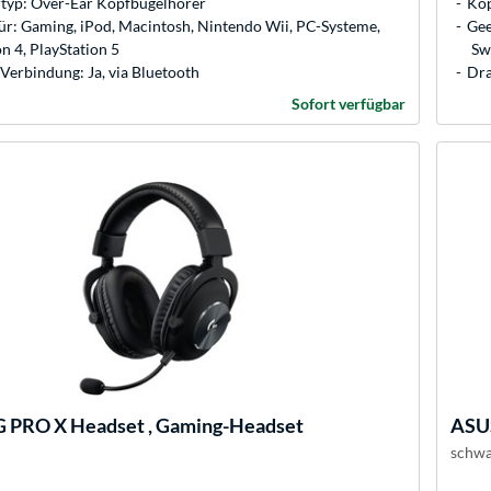
typ: Over-Ear Kopfbügelhörer
Kop
ür: Gaming, iPod, Macintosh, Nintendo Wii, PC-Systeme,
Gee
n 4, PlayStation 5
Sw
Verbindung: Ja, via Bluetooth
Dra
Sofort verfügbar
G PRO X Headset , Gaming-Headset
ASU
schwa