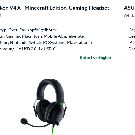
ken V4 X - Minecraft Edition, Gaming-Headset
ASU
n
weiß,
typ: Over-Ear Kopfbügelhörer
Kop
ür: Gaming, Macintosh, Mobile Abspielgeräte,
Gee
fone, Nintendo Switch, PC-Systeme, PlayStation 5
Pla
bindung: 1x USB 2.0, 1x USB-C
Dra
Sofort verfügbar