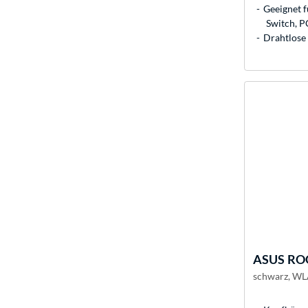
Geeignet f
Switch, P
Drahtlose 
ASUS
ROG
schwarz, WL