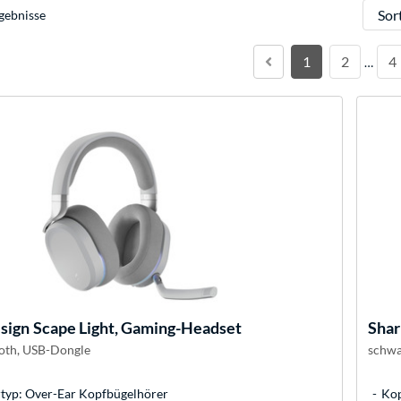
Sortie
gebnisse
1
2
4
…
esign
Scape Light, Gaming-Headset
Sha
oth, USB-Dongle
schwa
typ: Over-Ear Kopfbügelhörer
Kop