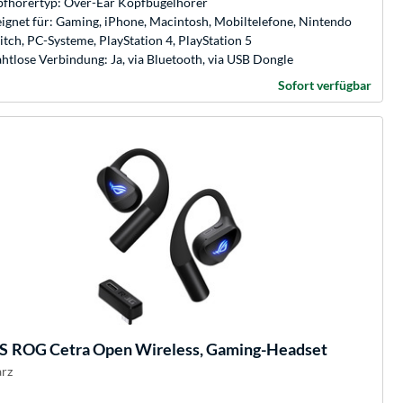
fhörertyp: Over-Ear Kopfbügelhörer
ignet für: Gaming, iPhone, Macintosh, Mobiltelefone, Nintendo
itch, PC-Systeme, PlayStation 4, PlayStation 5
htlose Verbindung: Ja, via Bluetooth, via USB Dongle
Sofort verfügbar
S
ROG Cetra Open Wireless, Gaming-Headset
rz