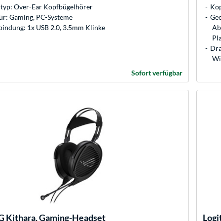
typ: Over-Ear Kopfbügelhörer
Kop
für: Gaming, PC-Systeme
Gee
bindung: 1x USB 2.0, 3.5mm Klinke
Ab
Pla
Dra
Wi
Sofort verfügbar
 Kithara, Gaming-Headset
Logi