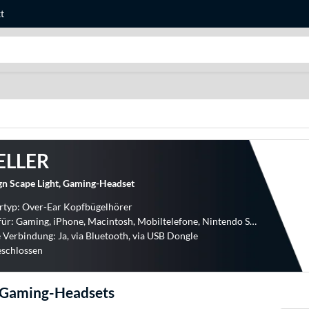
t
Suche
ELLER
gn Scape Light, Gaming-Headset
rtyp: Over-Ear Kopfbügelhörer
Geeignet für: Gaming, iPhone, Macintosh, Mobiltelefone, Nintendo Switch, PC-Systeme, PlayStation 4, PlayStation 5
 Verbindung: Ja, via Bluetooth, via USB Dongle
eschlossen
 Gaming-Headsets