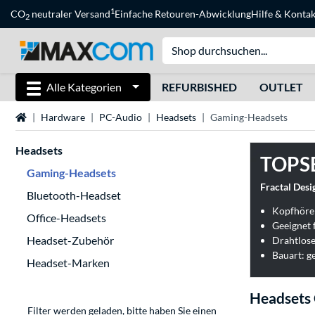
1
CO
neutraler Versand
Einfache Retouren-Abwicklung
Hilfe
&
Kontak
2
Alle Kategorien
REFURBISHED
OUTLET
Startseite
Hardware
PC-Audio
Headsets
Gaming-Headsets
Headsets
TOPS
Gaming-Headsets
Fractal Desi
Bluetooth-Headset
Kopfhöre
Office-Headsets
Headset-Zubehör
Drahtlose
Bauart: g
Headset-Marken
Headsets
Filter werden geladen, bitte haben Sie einen