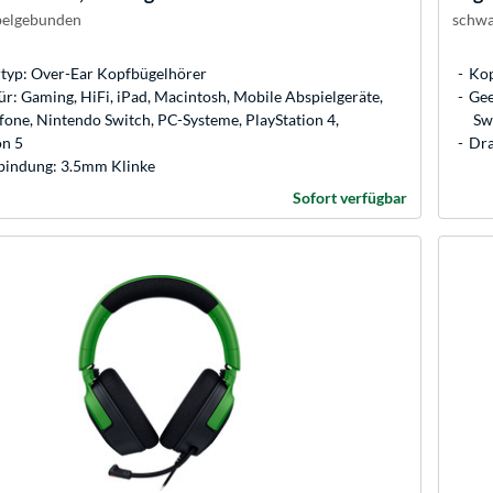
belgebunden
schwa
typ: Over-Ear Kopfbügelhörer
Kop
ür: Gaming, HiFi, iPad, Macintosh, Mobile Abspielgeräte,
Gee
fone, Nintendo Switch, PC-Systeme, PlayStation 4,
Sw
on 5
Dra
bindung: 3.5mm Klinke
Sofort verfügbar