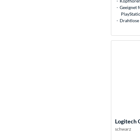
Kopfhörer
Geeignet f
PlayStatio
Drahtlose 
Logitech
schwarz