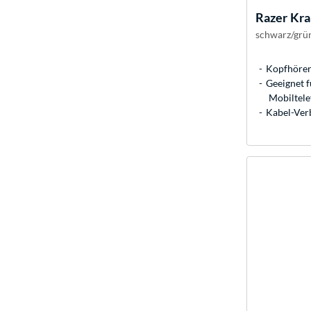
Razer
Kra
schwarz/grü
Kopfhörer
Geeignet f
Mobiltele
Kabel-Ver