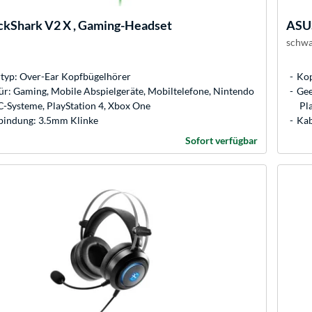
ckShark V2 X , Gaming-Headset
ASU
schwa
typ: Over-Ear Kopfbügelhörer
Kop
ür: Gaming, Mobile Abspielgeräte, Mobiltelefone, Nintendo
Gee
C-Systeme, PlayStation 4, Xbox One
Pl
bindung: 3.5mm Klinke
Kab
Sofort verfügbar