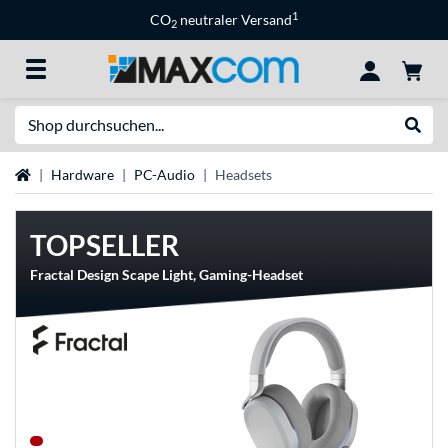
1
CO
neutraler Versand
2
Suche
Suche
Startseite
Hardware
PC-Audio
Headsets
TOPSELLER
Fractal Design Scape Light, Gaming-Headset